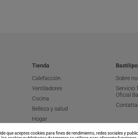
Tienda
Bastilipo
Calefacción
Sobre no
Ventiladores
Servicio 
Oficial Ba
Cocina
Contatta
Belleza y salud
Hogar
Menaje
pide que aceptes cookies para fines de rendimiento, redes sociales y publi
 las cookies publicitarias de terceros se utilizan para ofrecerte funciones