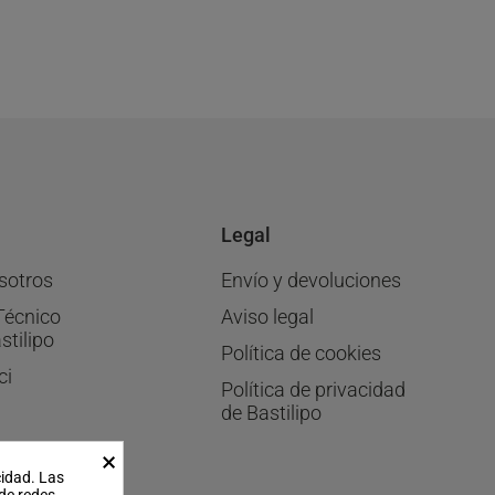
Legal
sotros
Envío y devoluciones
Técnico
Aviso legal
stilipo
Política de cookies
ci
Política de privacidad
de Bastilipo
×
cidad. Las
 de redes