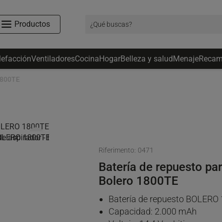
Productos
lefacción
Ventiladores
Cocina
Hogar
Belleza y salud
Menaje
Recam
1800TE
favorite_border
Riferimento:
0471
Batería de repuesto pa
Bolero 1800TE
Batería de repuesto BOLERO
Capacidad: 2.000 mAh