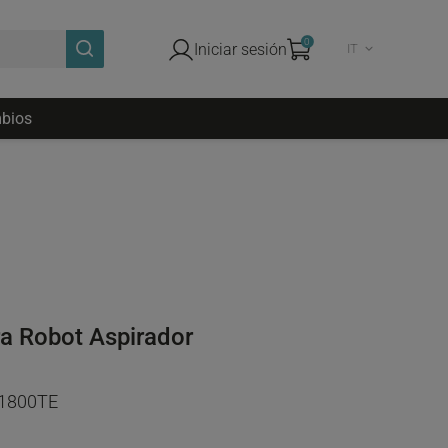
0
Iniciar sesión
IT
bios
ra Robot Aspirador
 1800TE