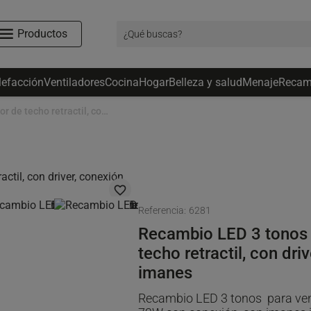
Productos
lefacción
Ventiladores
Cocina
Hogar
Belleza y salud
Menaje
Recam
Recambio LED 3 tonos para ventilador de techo retractil, con driver, conexión rapida, e imanes
favorite_border
Referencia:
6281
Recambio LED 3 tonos 
techo retractil, con dri
imanes
Recambio LED 3 tonos para venti