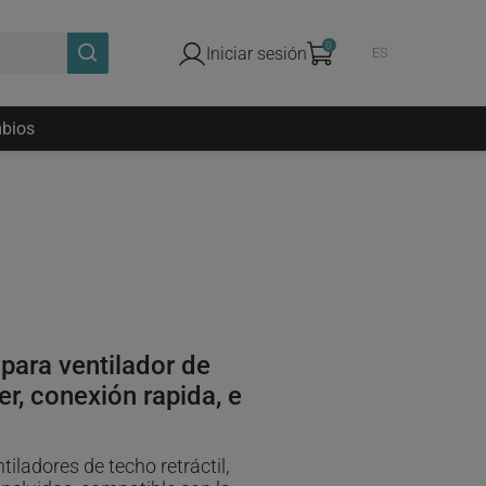
0
Iniciar sesión
ES
bios
para ventilador de
ver, conexión rapida, e
ladores de techo retráctil,