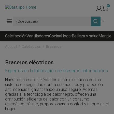
0
FR
Calefacción
Ventiladores
Cocina
Hogar
Belleza y salud
Menaje
R
Accueil
Calefacción
Braseros
Braseros eléctricos
Expertos en la fabricación de braseros anti incendios
Nuestros braseros eléctricos están diseñados con un
sistema de seguridad contra quemaduras y protección
anti incendios, garantizando un uso seguro. Además,
gracias a la tecnología de calor negro, ofrecen una
distribución eficiente del calor con un consumo
energético mínimo, proporcionando confort y ahorro en el
hogar.