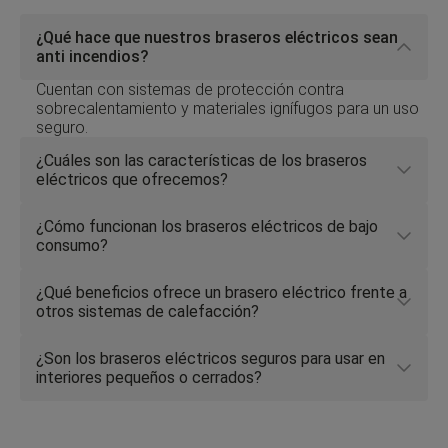
¿Qué hace que nuestros braseros eléctricos sean
Click to toggle answer
anti incendios?
Cuentan con sistemas de protección contra
sobrecalentamiento y materiales ignífugos para un uso
seguro.
¿Cuáles son las características de los braseros
Click to toggle answer
eléctricos que ofrecemos?
¿Cómo funcionan los braseros eléctricos de bajo
Click to toggle answer
consumo?
¿Qué beneficios ofrece un brasero eléctrico frente a
Click to toggle answer
otros sistemas de calefacción?
¿Son los braseros eléctricos seguros para usar en
Click to toggle answer
interiores pequeños o cerrados?