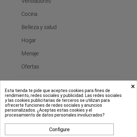
Ventiladores
Cocina
Belleza y salud
Hogar
Menaje
Ofertas
×
Bastilipo
Esta tienda te pide que aceptes cookies para fines de
rendimiento, redes sociales y publicidad. Las redes sociales
y las cookies publicitarias de terceros se utilizan para
ofrecerte funciones de redes sociales y anuncios
Legal
personalizados. ¿Aceptas estas cookies y el
procesamiento de datos personales involucrados?
Configure
Pago seguro