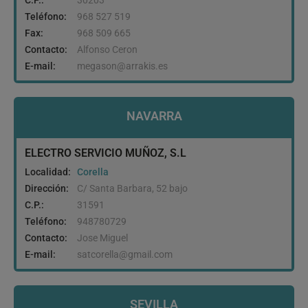
C.P.:
30203
Teléfono:
968 527 519
Fax:
968 509 665
Contacto:
Alfonso Ceron
E-mail:
megason@arrakis.es
NAVARRA
ELECTRO SERVICIO MUÑOZ, S.L
Localidad:
Corella
Dirección:
C/ Santa Barbara, 52 bajo
C.P.:
31591
Teléfono:
948780729
Contacto:
Jose Miguel
E-mail:
satcorella@gmail.com
SEVILLA