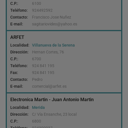
C.P.:
6100
Teléfono:
924492592
Contacto:
Francisco Jose Nuñez
E-mail:
sagitariovideo@yahoo.es
ARFET
Localidad:
Villanueva de la Serena
Dirección:
Hernan Cortes, 76
C.P.:
6700
Teléfono:
924 841 195
Fax:
924 841 195
Contacto:
Pedro
E-mail:
comercial@arfet.es
Electronica Martin - Juan Antonio Martin
Localidad:
Merida
Dirección:
C/ Vía Ensanche, 23 local
C.P.:
6800