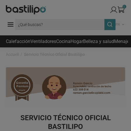
0
FR
Calefacción
Ventiladores
Cocina
Hogar
Belleza y salud
Menaje
Accueil
Servicio Técnico Oficial Bastilipo
SERVICIO TÉCNICO OFICIAL
BASTILIPO