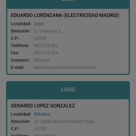
EDUARDO LORENZANA (ELECTRICIDAD MADRID)
Localidad:
Leon
Dirección:
C/ Churruca, 2
C.P.:
24005
Teléfono:
987 218 282
Fax:
987 218 754
Contacto:
Eduardo
E-mail:
eduardo@electricidadmadrid.net
LUGO
GERARDO LOPEZ GONZALEZ
Localidad:
Ribadeo
Dirección:
C/ Camilo Barcia Trellesm 2 bajo
C.P.:
27700