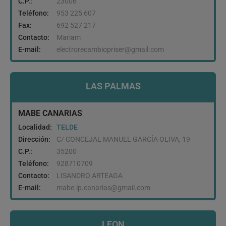
C.P.:
23006
Teléfono:
953 225 607
Fax:
692 527 217
Contacto:
Mariam
E-mail:
electrorecambiopriser@gmail.com
LAS PALMAS
MABE CANARIAS
Localidad:
TELDE
Dirección:
C/ CONCEJAL MANUEL GARCÍA OLIVA, 19
C.P.:
35200
Teléfono:
928710709
Contacto:
LISANDRO ARTEAGA
E-mail:
mabe.lp.canarias@gmail.com
LEON