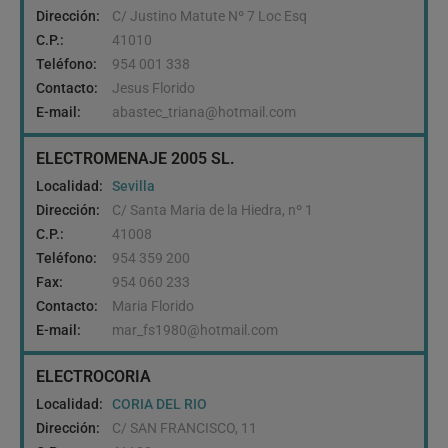
Dirección:
C/ Justino Matute Nº 7 Loc Esq
C.P.:
41010
Teléfono:
954 001 338
Contacto:
Jesus Florido
E-mail:
abastec_triana@hotmail.com
ELECTROMENAJE 2005 SL.
Localidad:
Sevilla
Dirección:
C/ Santa Maria de la Hiedra, nº 1
C.P.:
41008
Teléfono:
954 359 200
Fax:
954 060 233
Contacto:
Maria Florido
E-mail:
mar_fs1980@hotmail.com
ELECTROCORIA
Localidad:
CORIA DEL RIO
Dirección:
C/ SAN FRANCISCO, 11