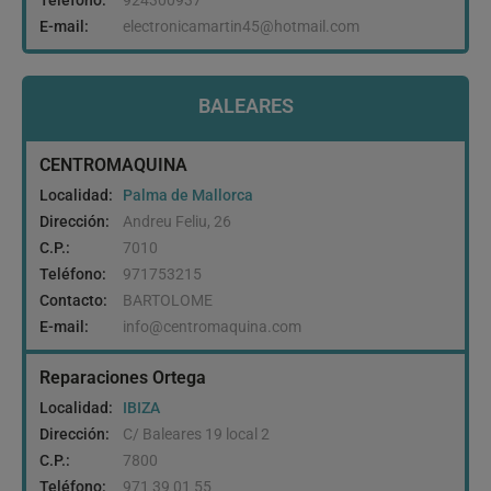
Teléfono:
924300937
E-mail:
electronicamartin45@hotmail.com
BALEARES
CENTROMAQUINA
Localidad:
Palma de Mallorca
Dirección:
Andreu Feliu, 26
C.P.:
7010
Teléfono:
971753215
Contacto:
BARTOLOME
E-mail:
info@centromaquina.com
Reparaciones Ortega
Localidad:
IBIZA
Dirección:
C/ Baleares 19 local 2
C.P.:
7800
Teléfono:
971 39 01 55