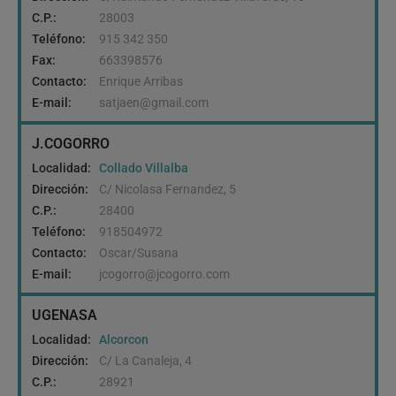
C.P.:
28003
Teléfono:
915 342 350
Fax:
663398576
Contacto:
Enrique Arribas
E-mail:
satjaen@gmail.com
J.COGORRO
Localidad:
Collado Villalba
Dirección:
C/ Nicolasa Fernandez, 5
C.P.:
28400
Teléfono:
918504972
Contacto:
Oscar/Susana
E-mail:
jcogorro@jcogorro.com
UGENASA
Localidad:
Alcorcon
Dirección:
C/ La Canaleja, 4
C.P.:
28921