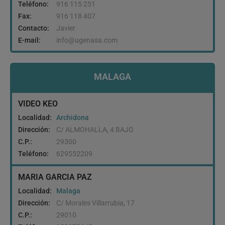
Teléfono:
916 115 251
Fax:
916 118 407
Contacto:
Javier
E-mail:
info@ugenasa.com
MALAGA
VIDEO KEO
Localidad:
Archidona
Dirección:
C/ ALMOHALLA, 4 BAJO
C.P.:
29300
Teléfono:
629552209
MARIA GARCIA PAZ
Localidad:
Malaga
Dirección:
C/ Morales Villarrubia, 17
C.P.:
29010