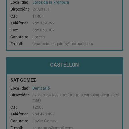
Localidad:
Jerez de la Frontera
Dirección:
C/ Asta, 1
C.P.:
11404
Teléfono:
956 349 299
Fax:
856 053 309
Contacto:
Lorena
E-mail:
reparacionesquiros@hotmail.com
CASTELLON
SAT GOMEZ
Localidad:
Benicarló
Dirección:
C/ Partida Rio, 138 (Junto a camping alegria del
mar)
C.P.:
12580
Teléfono:
964 473 497
Contacto:
Javier Gomez
E-mail:
satgomez@gmail.com