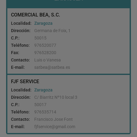
COMERCIAL BEA, S.C.
Localidad:
Zaragoza
Dirección:
Germana de Foix, 1
C.P.:
50015
Teléfono:
976520077
Fax:
976528200
Contacto:
Luis o Vanesa
E-mail:
satbea@satbea.es
FJF SERVICE
Localidad:
Zaragoza
Dirección:
C/ Biarritz Nº10 local 3
C.P.:
50017
Teléfono:
976535714
Contacto:
Francisco Jose Font
E-mail:
fjfservice@gmail.com