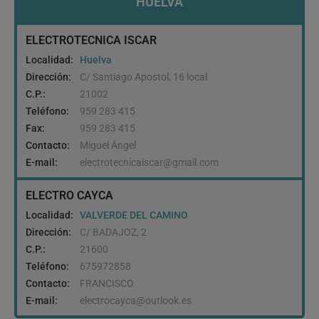
HUELVA
ELECTROTECNICA ISCAR
Localidad:
Huelva
Dirección:
C/ Santiago Apostol, 16 local
C.P.:
21002
Teléfono:
959 283 415
Fax:
959 283 415
Contacto:
Miguel Ángel
E-mail:
electrotecnicaiscar@gmail.com
ELECTRO CAYCA
Localidad:
VALVERDE DEL CAMINO
Dirección:
C/ BADAJOZ, 2
C.P.:
21600
Teléfono:
675972858
Contacto:
FRANCISCO
E-mail:
electrocayca@outlook.es