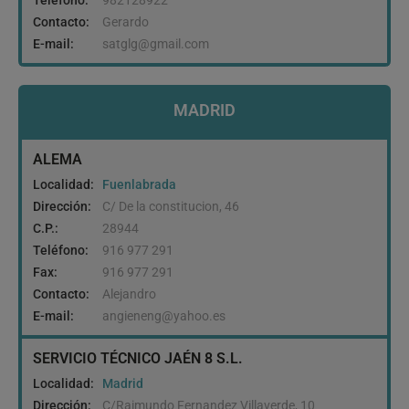
Teléfono:
982128922
Contacto:
Gerardo
E-mail:
satglg@gmail.com
MADRID
ALEMA
Localidad:
Fuenlabrada
Dirección:
C/ De la constitucion, 46
C.P.:
28944
Teléfono:
916 977 291
Fax:
916 977 291
Contacto:
Alejandro
E-mail:
angieneng@yahoo.es
SERVICIO TÉCNICO JAÉN 8 S.L.
Localidad:
Madrid
Dirección:
C/Raimundo Fernandez Villaverde, 10