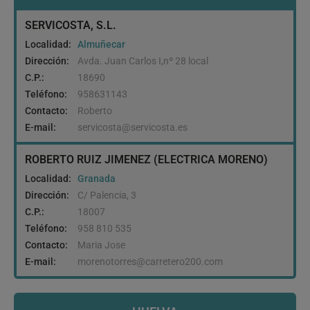
SERVICOSTA, S.L.
Localidad:
Almuñecar
Dirección:
Avda. Juan Carlos I,nº 28 local
C.P.:
18690
Teléfono:
958631143
Contacto:
Roberto
E-mail:
servicosta@servicosta.es
ROBERTO RUIZ JIMENEZ (ELECTRICA MORENO)
Localidad:
Granada
Dirección:
C/ Palencia, 3
C.P.:
18007
Teléfono:
958 810 535
Contacto:
Maria Jose
E-mail:
morenotorres@carretero200.com