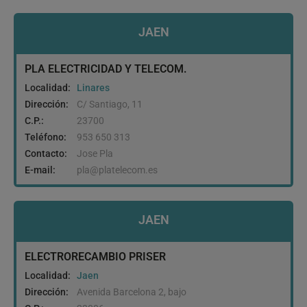
JAEN
PLA ELECTRICIDAD Y TELECOM.
Localidad:
Linares
Dirección:
C/ Santiago, 11
C.P.:
23700
Teléfono:
953 650 313
Contacto:
Jose Pla
E-mail:
pla@platelecom.es
JAEN
ELECTRORECAMBIO PRISER
Localidad:
Jaen
Dirección:
Avenida Barcelona 2, bajo