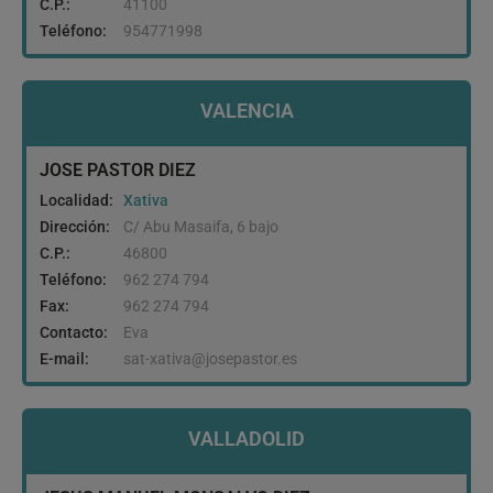
C.P.:
41100
Teléfono:
954771998
VALENCIA
JOSE PASTOR DIEZ
Localidad:
Xativa
Dirección:
C/ Abu Masaifa, 6 bajo
C.P.:
46800
Teléfono:
962 274 794
Fax:
962 274 794
Contacto:
Eva
E-mail:
sat-xativa@josepastor.es
VALLADOLID