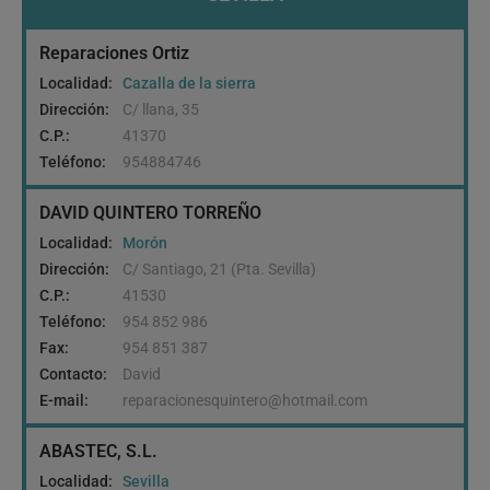
Reparaciones Ortiz
Localidad:
Cazalla de la sierra
Dirección:
C/ llana, 35
C.P.:
41370
Teléfono:
954884746
DAVID QUINTERO TORREÑO
Localidad:
Morón
Dirección:
C/ Santiago, 21 (Pta. Sevilla)
C.P.:
41530
Teléfono:
954 852 986
Fax:
954 851 387
Contacto:
David
E-mail:
reparacionesquintero@hotmail.com
ABASTEC, S.L.
Localidad:
Sevilla