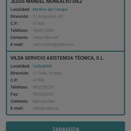
JESUS MANUEL MONSALVO DIEZ
Localidad:
Medina del Campo
Dirección:
C/ Angustias, 42
C.P.:
47400
Teléfono:
983810205
Contacto:
Jesus Manuel
E-mail:
sattvc2002@yahoo.es
VILDA SERVICIO ASISTENCIA TÉCNICA, S.L.
Localidad:
Valladolid
Dirección:
C/ Falla, 16 bajo
C.P.:
47006
Teléfono:
983226229
Fax:
983226229
Contacto:
Marcos Díez
E-mail:
vilda@vilda.es
ZARAGOZA