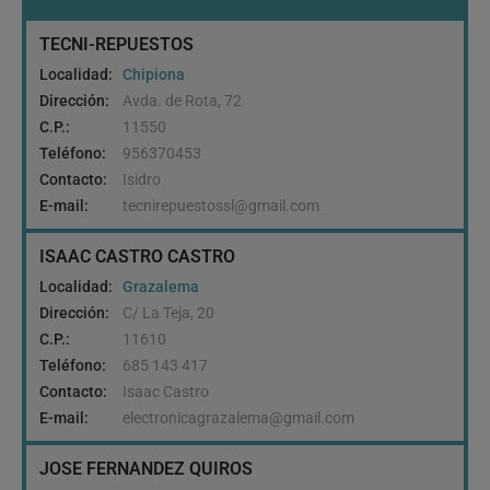
TECNI-REPUESTOS
Localidad:
Chipiona
Dirección:
Avda. de Rota, 72
C.P.:
11550
Teléfono:
956370453
Contacto:
Isidro
E-mail:
tecnirepuestossl@gmail.com
ISAAC CASTRO CASTRO
Localidad:
Grazalema
Dirección:
C/ La Teja, 20
C.P.:
11610
Teléfono:
685 143 417
Contacto:
Isaac Castro
E-mail:
electronicagrazalema@gmail.com
JOSE FERNANDEZ QUIROS