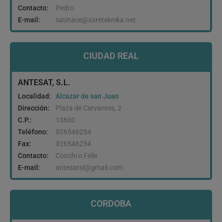
Contacto:
Pedro
E-mail:
satinace@sareteknika.net
CIUDAD REAL
ANTESAT, S.L.
Localidad:
Alcazar de san Juan
Dirección:
Plaza de Cervantes, 2
C.P.:
13600
Teléfono:
926546234
Fax:
926546234
Contacto:
Conchi o Felix
E-mail:
antesatsl@gmail.com
CORDOBA