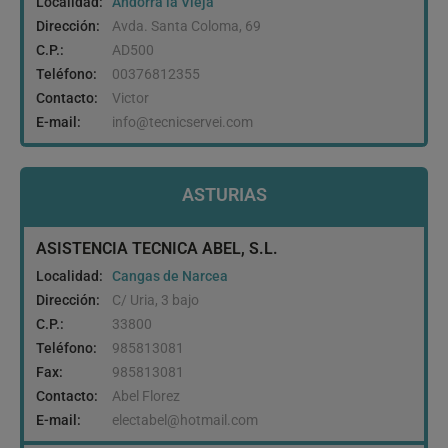
Localidad:
Andorra la Vieja
Dirección:
Avda. Santa Coloma, 69
C.P.:
AD500
Teléfono:
00376812355
Contacto:
Victor
E-mail:
info@tecnicservei.com
ASTURIAS
ASISTENCIA TECNICA ABEL, S.L.
Localidad:
Cangas de Narcea
Dirección:
C/ Uria, 3 bajo
C.P.:
33800
Teléfono:
985813081
Fax:
985813081
Contacto:
Abel Florez
E-mail:
electabel@hotmail.com