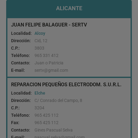
ALICANTE
JUAN FELIPE BALAGUER - SERTV
Localidad:
Alcoy
Dirección:
Cid, 12
C.P.:
3803
Teléfono:
965 331 412
Contacto:
Juan o Patricia
E-mail:
sertv@gmail.com
REPARACION PEQUEÑOS ELECTRODOM. S.U.R.L.
Localidad:
Elche
Dirección:
C/ Conrado del Campo, 8
C.P.:
3204
Teléfono:
965 425 112
Fax:
965 425 112
Contacto:
Gines Pascual Selva
E-mail:
pascual.selva@gmail.com