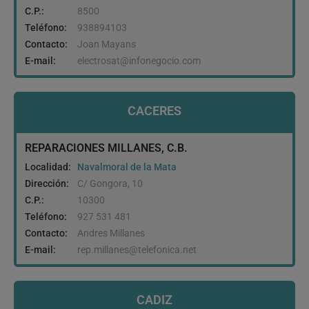
C.P.:
8500
Teléfono:
938894103
Contacto:
Joan Mayans
E-mail:
electrosat@infonegocio.com
CACERES
REPARACIONES MILLANES, C.B.
Localidad:
Navalmoral de la Mata
Dirección:
C/ Gongora, 10
C.P.:
10300
Teléfono:
927 531 481
Contacto:
Andres Millanes
E-mail:
rep.millanes@telefonica.net
CADIZ