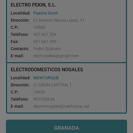
ELECTRO PEKIN, S.L.
Localidad:
Puente Genil
Dirección:
C/ Antonio Navas Lopez, 11
C.P.:
14500
Teléfono:
957 601 339
Fax:
957 601 339
Contacto:
Pedro Quintero
E-mail:
electropekin@gmail.com
ELECTRODOMESTICOS NOGALES
Localidad:
MONTURQUE
Dirección:
C/ GRAN CAPITAN, 1
C.P.:
14930
Teléfono:
957535634
E-mail:
electronogales@telefonica.net
GRANADA