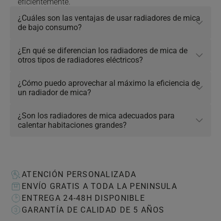
eficientemente.
¿Cuáles son las ventajas de usar radiadores de mica
Click to toggle answer
de bajo consumo?
¿En qué se diferencian los radiadores de mica de
Click to toggle answer
otros tipos de radiadores eléctricos?
¿Cómo puedo aprovechar al máximo la eficiencia de
Click to toggle answer
un radiador de mica?
¿Son los radiadores de mica adecuados para
Click to toggle answer
calentar habitaciones grandes?
ATENCIÓN PERSONALIZADA
ENVÍO GRATIS A TODA LA PENINSULA
ENTREGA 24-48H DISPONIBLE
GARANTÍA DE CALIDAD DE 5 AÑOS