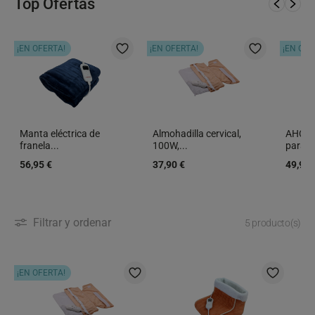
Top Ofertas
¡EN OFERTA!
¡EN OFERTA!
¡EN OFE
Manta eléctrica de
Almohadilla cervical,
AHC-10
franela...
100W,...
para...
56,95 €
37,90 €
49,90 
Filtrar y ordenar
5 producto(s)
¡EN OFERTA!