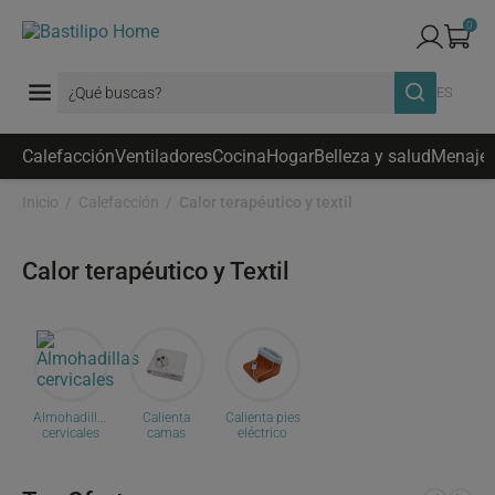
0
ES
Calefacción
Ventiladores
Cocina
Hogar
Belleza y salud
Menaje
Inicio
Calefacción
Calor terapéutico y textil
Calor terapéutico y Textil
Almohadillas
Calienta
Calienta pies
cervicales
camas
eléctrico