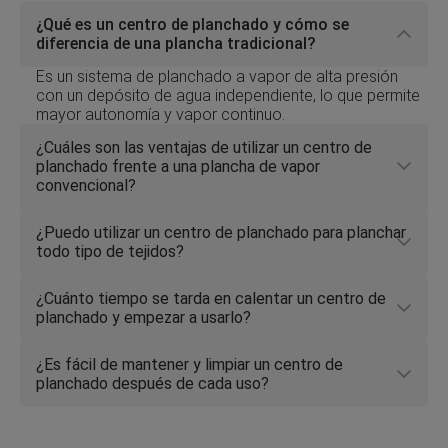
¿Qué es un centro de planchado y cómo se
Click to toggle answer
diferencia de una plancha tradicional?
Es un sistema de planchado a vapor de alta presión
con un depósito de agua independiente, lo que permite
mayor autonomía y vapor continuo.
¿Cuáles son las ventajas de utilizar un centro de
planchado frente a una plancha de vapor
Click to toggle answer
convencional?
¿Puedo utilizar un centro de planchado para planchar
Click to toggle answer
todo tipo de tejidos?
¿Cuánto tiempo se tarda en calentar un centro de
Click to toggle answer
planchado y empezar a usarlo?
¿Es fácil de mantener y limpiar un centro de
Click to toggle answer
planchado después de cada uso?