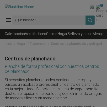
0
ES
Calefacción
Ventiladores
Cocina
Hogar
Belleza y salud
Menaje
R
Inicio
Hogar
Planchado
Centros de planchado y quitapelus
Centros de planchado
Plancha de forma profesional con nuestros centros
de planchado
Si necesitas planchar grandes cantidades de ropa y
buscas un acabado profesional, un centro de planchado
es tu mejor aliado. Su potente sistema de vapor permite
deslizarse rápidamente por los tejidos, eliminando arrugas
de manera eficaz y en menos tiempo.