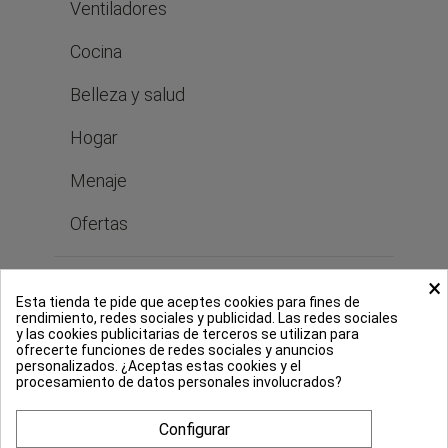
Ventiladores
Cocina
Belleza y salud
Hogar
Menaje
Ofertas
×
Bastilipo
Esta tienda te pide que aceptes cookies para fines de
rendimiento, redes sociales y publicidad. Las redes sociales
y las cookies publicitarias de terceros se utilizan para
ofrecerte funciones de redes sociales y anuncios
Legal
personalizados. ¿Aceptas estas cookies y el
procesamiento de datos personales involucrados?
Configurar
Pago seguro