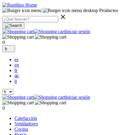
Productos
clear
Iniciar sesión
0
fr
es
en
fr
de
it
Iniciar sesión
0
Calefacción
Ventiladores
Cocina
Hogar