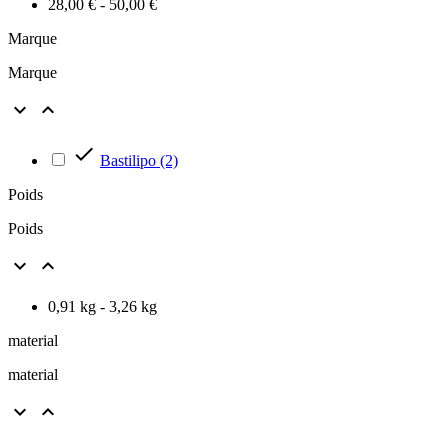
28,00 € - 50,00 €
Marque
Marque



Bastilipo
(2)
Poids
Poids


0,91 kg - 3,26 kg
material
material

