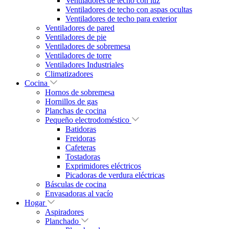
Ventiladores de techo con luz
Ventiladores de techo con aspas ocultas
Ventiladores de techo para exterior
Ventiladores de pared
Ventiladores de pie
Ventiladores de sobremesa
Ventiladores de torre
Ventiladores Industriales
Climatizadores
Cocina
Hornos de sobremesa
Hornillos de gas
Planchas de cocina
Pequeño electrodoméstico
Batidoras
Freidoras
Cafeteras
Tostadoras
Exprimidores eléctricos
Picadoras de verdura eléctricas
Básculas de cocina
Envasadoras al vacío
Hogar
Aspiradores
Planchado