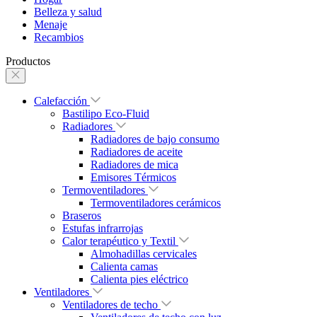
Belleza y salud
Menaje
Recambios
Productos
Calefacción
Bastilipo Eco-Fluid
Radiadores
Radiadores de bajo consumo
Radiadores de aceite
Radiadores de mica
Emisores Térmicos
Termoventiladores
Termoventiladores cerámicos
Braseros
Estufas infrarrojas
Calor terapéutico y Textil
Almohadillas cervicales
Calienta camas
Calienta pies eléctrico
Ventiladores
Ventiladores de techo