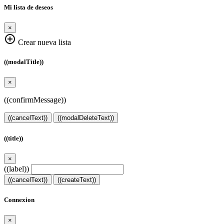
Mi lista de deseos
×
add_circle_outline
Crear nueva lista
((modalTitle))
×
((confirmMessage))
((cancelText))
((modalDeleteText))
((title))
×
((label))
((cancelText))
((createText))
Connexion
×