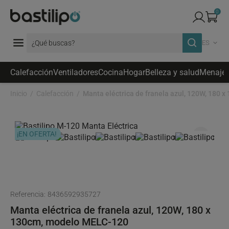
0
ES
Calefacción
Ventiladores
Cocina
Hogar
Belleza y salud
Menaje
Inicio
Calefacción
¡EN OFERTA!
favorite_border
Referencia:
8436592935727
Manta eléctrica de franela azul, 120W, 180 x
130cm, modelo MELC-120