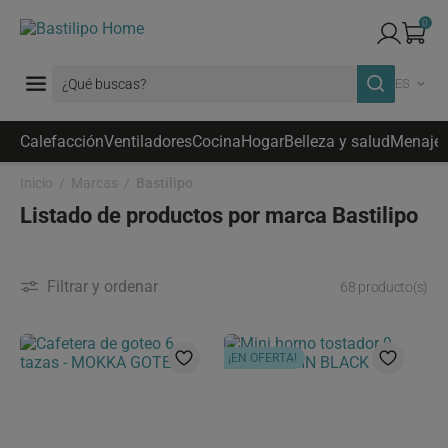
0
ES
Calefacción
Ventiladores
Cocina
Hogar
Belleza y salud
Menaje
Inicio
Marcas
Bastilipo
Listado de productos por marca Bastilipo
Filtrar y ordenar
68 producto(s)
¡EN OFERTA!