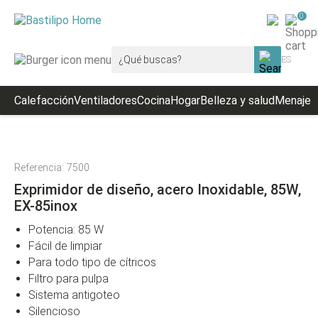
Inicio
Cocina
Pequeño electrodoméstico
Exprimidor de dise
0
ES
Calefacción
Ventiladores
Cocina
Hogar
Belleza y salud
Menaje
R
Referencia:
7500
Exprimidor de diseño, acero Inoxidable, 85W,
EX-85inox
Potencia: 85 W
Fácil de limpiar
Para todo tipo de cítricos
Filtro para pulpa
Sistema antigoteo
Silencioso