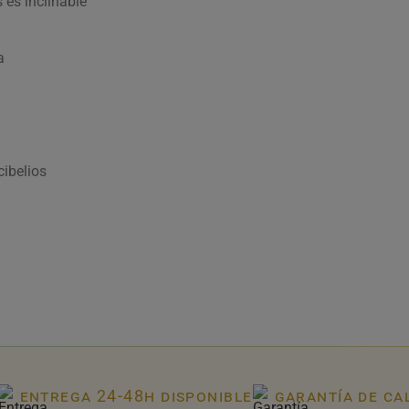
es inclinable
a
ibelios
entrega 24-48h disponible
garantía de ca