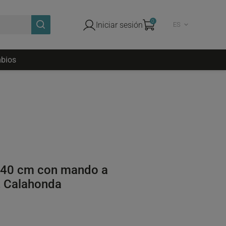
0
Iniciar sesión
ES
bios
e 40 cm con mando a
o, Calahonda