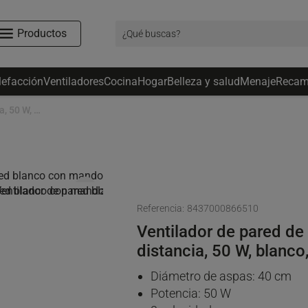
Productos
lefacción
Ventiladores
Cocina
Hogar
Belleza y salud
Menaje
Recam
Ventilador de pared de 40 cm con mando a distancia, 50 W, blanco, Calahonda
favorite_border
Referencia:
8437000866510
Ventilador de pared d
distancia, 50 W, blanc
Diámetro de aspas: 40 cm
Potencia: 50 W