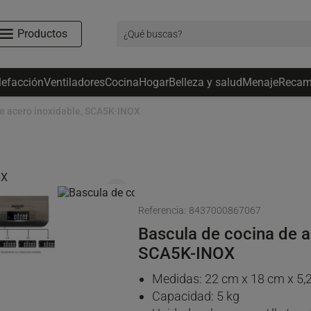
Productos
lefacción
Ventiladores
Cocina
Hogar
Belleza y salud
Menaje
Recam
de acero inoxidable, SCA5K-INOX
favorite_border
Referencia:
8437000867067
Bascula de cocina de a
SCA5K-INOX
Medidas: 22 cm x 18 cm x 5,
Capacidad: 5 kg