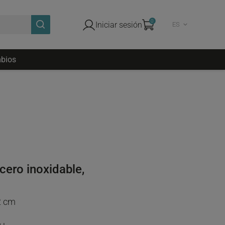
0
Iniciar sesión
ES
bios
cero inoxidable,
2 cm