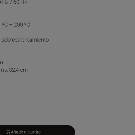
0 Hz / 60 Hz
0 ºC – 200 ºC
a sobrecalentamiento
ío
cm x 32,4 cm
Añadir al carrito