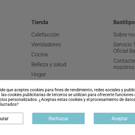
Tienda
Bastilipo
Calefacción
Sobre no
Ventiladores
Servicio 
Oficial Ba
Cocina
Contacte
Belleza y salud
nosotros
Hogar
Menaje
pide que aceptes cookies para fines de rendimiento, redes sociales y publi
Ofertas
 las cookies publicitarias de terceros se utilizan para ofrecerte funciones
cios personalizados. ¿Aceptas estas cookies y el procesamiento de dato
olucrados?
urar
Rechazar
Aceptar
Agencia de Publicidad
Agencia de Marketing Digital