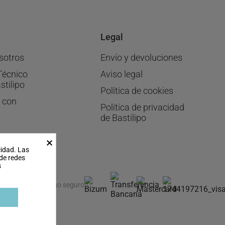
Legal
sotros
Envío y devoluciones
Técnico
Aviso legal
stilipo
Política de cookies
 con
Política de privacidad
de Bastilipo
×
cidad. Las
 de redes
s
Pago seguro