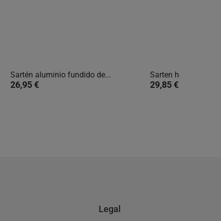
Sartén aluminio fundido de...
Sarten honda alumin


Vista rápida
Vista
26,95 €
29,85 €
Legal