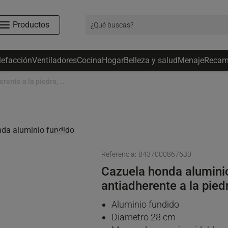
Productos
lefacción
Ventiladores
Cocina
Hogar
Belleza y salud
Menaje
Recam
Cazuela honda aluminio fundido, antiadherente a la piedra, Titanium pro 28CA,
favorite_border
Referencia:
8437000867630
Cazuela honda aluminio
antiadherente a la pied
Aluminio fundido
Diametro 28 cm