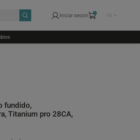
0
Iniciar sesión
ES
bios
 fundido,
ra, Titanium pro 28CA,