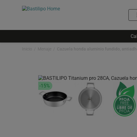
Ca
Inicio
Menaje
-15%