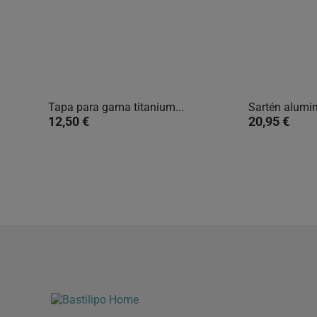
Tapa para gama titanium...
Sartén alumin

Vista rápida
12,50 €
20,95 €