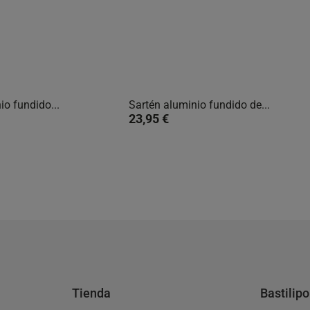
io fundido...
Sartén aluminio fundido de...


Vista rápida
Vista rápida
23,95 €
Tienda
Bastilipo